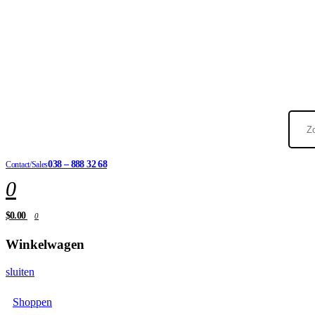
038 – 888 32 68
Contact/Sales
0
$0.00
0
Winkelwagen
sluiten
Shoppen