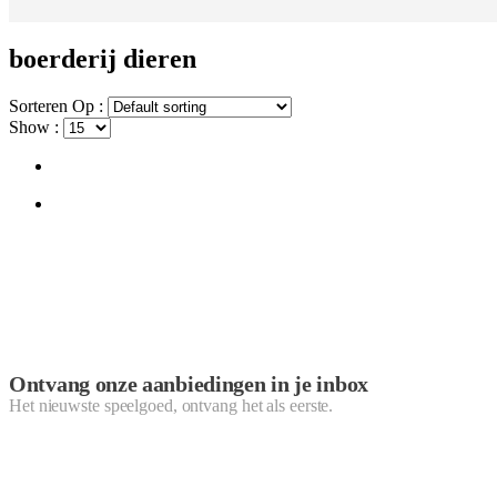
boerderij dieren
Sorteren Op :
Show :
Ontvang onze aanbiedingen in je inbox
Het nieuwste speelgoed, ontvang het als eerste.