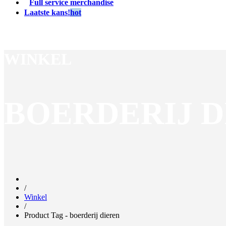
Full service merchandise
Laatste kans!
hot
WINKEL
BOERDERIJ D
/
Winkel
/
Product Tag - boerderij dieren